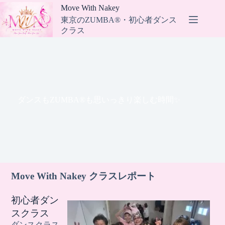
コ
Move With Nakey
ン
東京のZUMBA®・初心者ダンス
テ
クラス
ン
ツ
へ
ス
キ
ッ
プ
ダンスもZUMBA®︎も思いっきり楽しむ時間✨
Move With Nakey クラ
スレポート
初心者ダン
スクラス
ダンスクラス