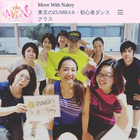
コ
Move With Nakey
ン
東京のZUMBA®・初心者ダンス
テ
クラス
ン
ツ
へ
ス
キ
ッ
プ