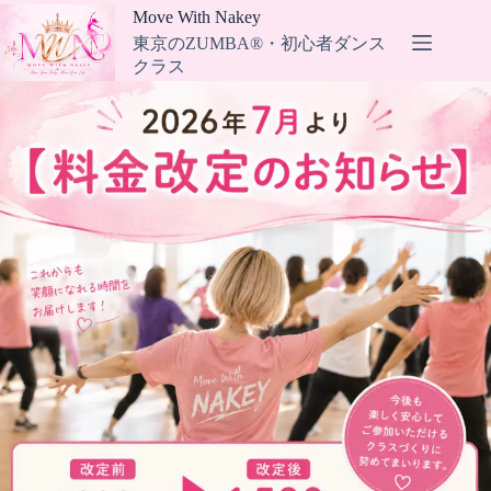
コ
Move With Nakey
ン
東京のZUMBA®・初心者ダンス
テ
クラス
ン
ツ
へ
ス
キ
ッ
プ