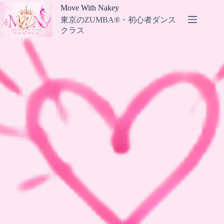
コ
Move With Nakey
ン
東京のZUMBA®・初心者ダンス
テ
クラス
ン
ツ
へ
ス
キ
ッ
プ