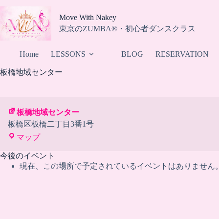
コ
ン
Move With Nakey
テ
東京のZUMBA®・初心者ダンスクラス
ン
ツ
Home
LESSONS
BLOG
RESERVATION
へ
ス
板橋地域センター
キ
ッ
プ
板橋地域センター
板橋区板橋二丁目3番1号
板
マップ
橋
今後のイベント
地
現在、この場所で予定されているイベントはありません
域
セ
ン
タ
ー