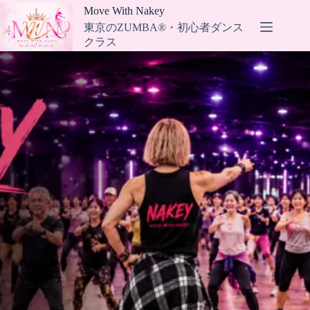
コ
Move With Nakey
ン
東京のZUMBA®・初心者ダンス
テ
クラス
ン
ツ
へ
ス
キ
ッ
プ