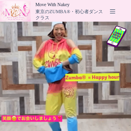
コ
Move With Nakey
ン
東京のZUMBA®・初心者ダンス
テ
クラス
ン
ツ
へ
ス
キ
ッ
プ