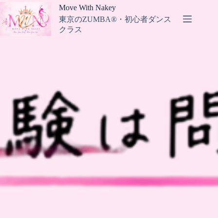
コ
Move With Nakey
ン
東京のZUMBA®・初心者ダンス
テ
クラス
ン
ツ
へ
ス
キ
ッ
プ